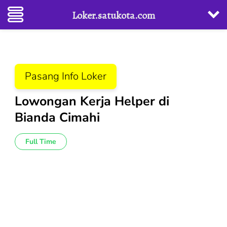
Loker.satukota.com
Lompat
ke
konten
Pasang Info Loker
(Tekan
Enter)
Lowongan Kerja Helper di
Bianda Cimahi
Full Time