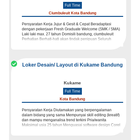
Full Time
Ciumbuleuit Kota Bandung
Persyaratan Kerja Jujur & Gesit & Cepat Beradaptasi
dengan pekerjaan Fresh Graduate Welcome (SMK / SMA)
Laki laki max. 27 tahun Domisili bandung, ciumbuleuit
Perhatian Berhati-hati akan tindak penipuan Seluruh
proses
Loker Desain/ Layout di Kukame Bandung
Kukame
Full Time
Kota Bandung
Persyaratan Kerja Diutamakan yang berpengalaman
dalam bidang yang sama Mempunyai skill editing (kreatif)
dan mampu menganalisa trend terkini Pria/wanita
Maksimal usia 25 tahun Menguasai software design Corel
Draw, Adobe Photoshop, Ad