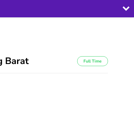
g Barat
Full Time