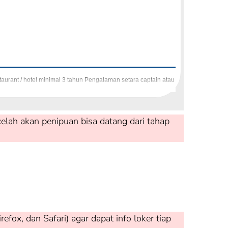
aurant / hotel minimal 3 tahun Pengalaman setara captain atau
elah akan penipuan bisa datang dari tahap
ox, dan Safari) agar dapat info loker tiap