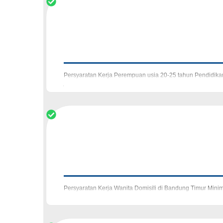
Persyaratan Kerja Perempuan usia 20-25 tahun Pendidika
jasmani dan rohani Komunikatif dan berta
Persyaratan Kerja Wanita Domisili di Bandung Timur Min
Menguasai Canva dan Photoshop jadi