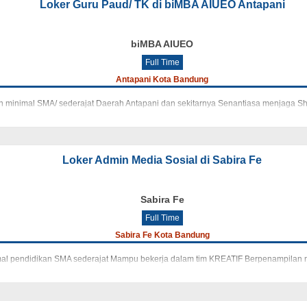
Loker Guru Paud/ TK di biMBA AIUEO Antapani
biMBA AIUEO
Full Time
Antapani Kota Bandung
n minimal SMA/ sederajat Daerah Antapani dan sekitarnya Senantiasa menjaga S
Loker Admin Media Sosial di Sabira Fe
Sabira Fe
Full Time
Sabira Fe Kota Bandung
imal pendidikan SMA sederajat Mampu bekerja dalam tim KREATIF Berpenampilan