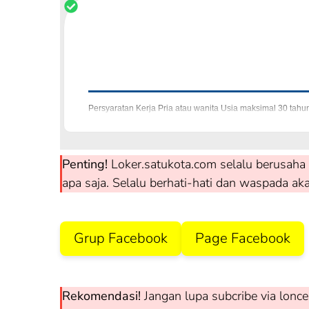
Persyaratan Kerja Pria atau wanita Usia maksimal 30 tahu
di atasnya minimal 1 tahun Mampu
Penting!
Loker.satukota.com selalu berusaha 
apa saja. Selalu berhati-hati dan waspada ak
Grup Facebook
Page Facebook
Rekomendasi!
Jangan lupa subcribe via lonce