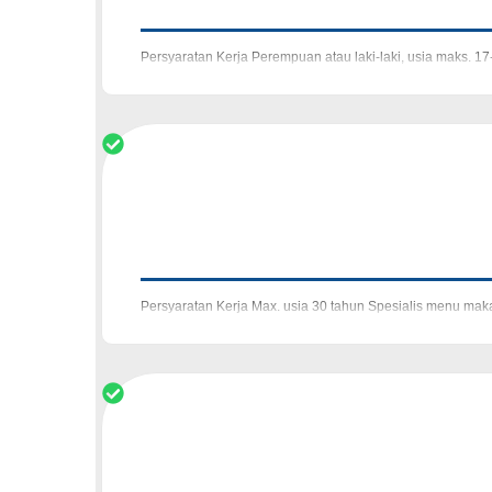
Persyaratan Kerja Perempuan atau laki-laki, usia maks. 1
dan kreatif Berdomisili di Kota Ba
Persyaratan Kerja Max. usia 30 tahun Spesialis menu maka
dikenai biaya Hanya kandida