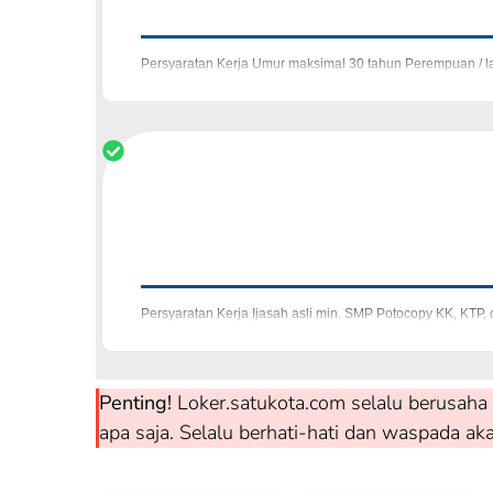
Persyaratan Kerja Umur maksimal 30 tahun Perempuan / 
perijinan/legalitas Familiar dengan prosedur tender/lel
Persyaratan Kerja Ijasah asli min. SMP Potocopy KK, KTP,
Disediakan beras, mejikom, dispe
Penting!
Loker.satukota.com selalu berusaha 
apa saja. Selalu berhati-hati dan waspada ak