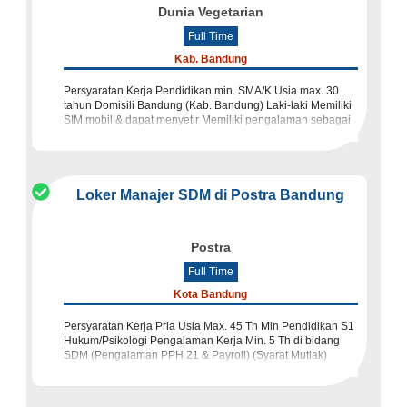
Dunia Vegetarian
Full Time
Kab. Bandung
Persyaratan Kerja Pendidikan min. SMA/K Usia max. 30
tahun Domisili Bandung (Kab. Bandung) Laki-laki Memiliki
SIM mobil & dapat menyetir Memiliki pengalaman sebagai
waiter Hari kerja 6 hari dalam seminggu Perhatian
Loker Manajer SDM di Postra Bandung
Postra
Full Time
Kota Bandung
Persyaratan Kerja Pria Usia Max. 45 Th Min Pendidikan S1
Hukum/Psikologi Pengalaman Kerja Min. 5 Th di bidang
SDM (Pengalaman PPH 21 & Payroll) (Syarat Mutlak)
Deskripsi Pekerjaan Mempunyai assessment SDM yang b