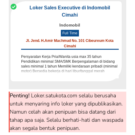
Loker Sales Executive di Indomobil
Cimahi
Indomobil
Full Time
Jl. Jend. H.Amir Machmud No. 101 Cibeureum Kota
Cimahi
Persyaratan Kerja Pria/Wanita usia max 35 tahun
Pendidikan minimal SMA/SMK Berpengalaman di bidang
sales minimal 1 tahun Memiliki kendaraan pribadi (minimal
motor) Bersedia bekerja di hari libur/tanggal merah
Memiliki inisiatif ti
Penting!
Loker.satukota.com selalu berusaha
untuk menyaring info loker yang dipublikasikan.
Namun celah akan penipuan bisa datang dari
tahap apa saja. Selalu berhati-hati dan waspada
akan segala bentuk penipuan.