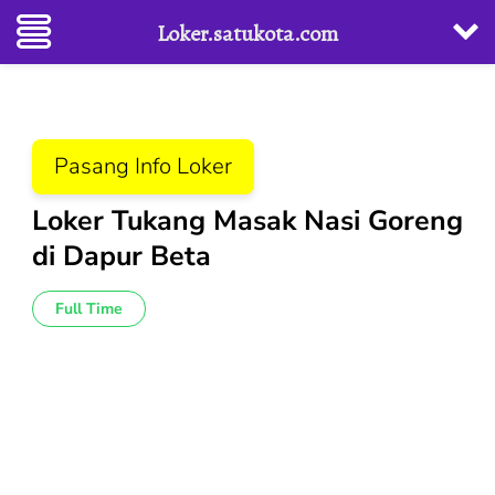
Loker.satukota.com
Lompat
ke
konten
Pasang Info Loker
(Tekan
Enter)
Loker Tukang Masak Nasi Goreng
di Dapur Beta
Full Time