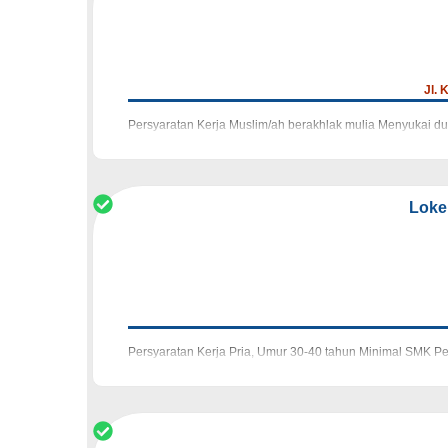
Jl. 
Persyaratan Kerja Muslim/ah berakhlak mulia Menyukai d
Qur'an dengan baik Sehat fisik dan bukan pe
Loke
Persyaratan Kerja Pria, Umur 30-40 tahun Minimal SMK P
pelaksanaan proses produksi Memastikan