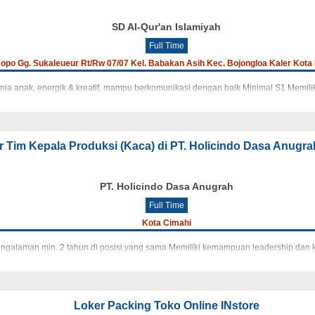
SD Al-Qur'an Islamiyah
Full Time
Kopo Gg. Sukaleueur Rt/Rw 07/07 Kel. Babakan Asih Kec. Bojongloa Kaler Kot
unia anak, energik & kreatif, mampu berkomunikasi dengan baik Minimal S1 Memi
r Tim Kepala Produksi (Kaca) di PT. Holicindo Dasa Anugr
PT. Holicindo Dasa Anugrah
Full Time
Kota Cimahi
engalaman min. 2 tahun di posisi yang sama Memiliki kemampuan leadership da
Loker Packing Toko Online INstore