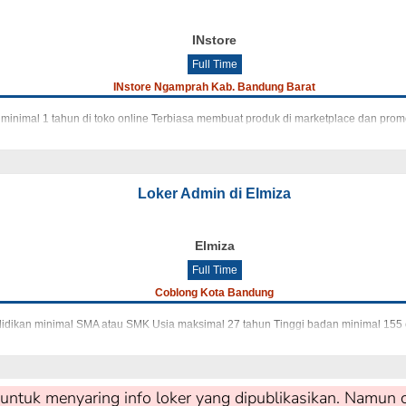
INstore
Full Time
INstore Ngamprah Kab. Bandung Barat
minimal 1 tahun di toko online Terbiasa membuat produk di marketplace dan p
Loker Admin di Elmiza
Elmiza
Full Time
Coblong Kota Bandung
didikan minimal SMA atau SMK Usia maksimal 27 tahun Tinggi badan minimal 1
untuk menyaring info loker yang dipublikasikan. Namun c