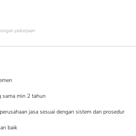
wongan pekerjaan
jemen
g sama min 2 tahun
erusahaan jasa sesuai dengan sistem dan prosedur
an baik