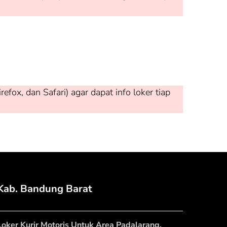
ox, dan Safari) agar dapat info loker tiap
Kab. Bandung Barat
Loker Kurir Motoris Untuk Area Padalarang,