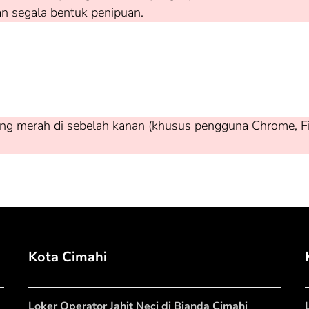
an segala bentuk penipuan.
ng merah di sebelah kanan (khusus pengguna Chrome, Firef
Kota Cimahi
Loker Operator Jahit Neci di Bianda Cimahi