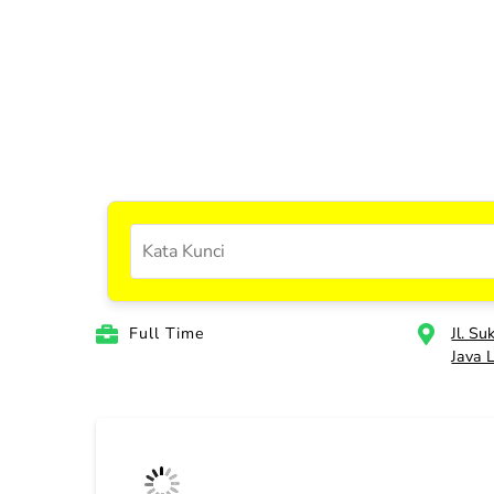
Full Time
Jl. S
Java 