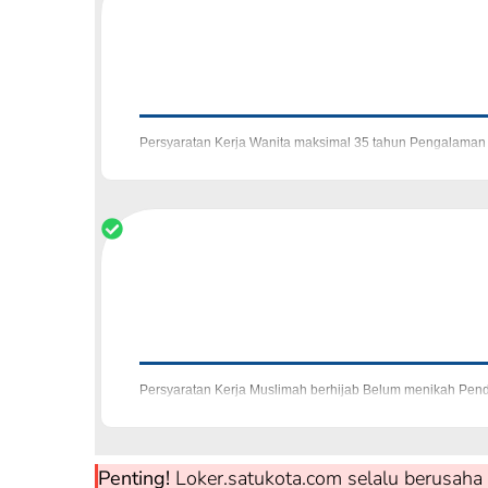
Persyaratan Kerja Wanita maksimal 35 tahun Pengalaman 
Domisili Cimahi-KBB Tidak Lemot Perhatian
Persyaratan Kerja Muslimah berhijab Belum menikah Pen
di online shop minimal 1 tahun sebagai ad
Penting!
Loker.satukota.com selalu berusaha 