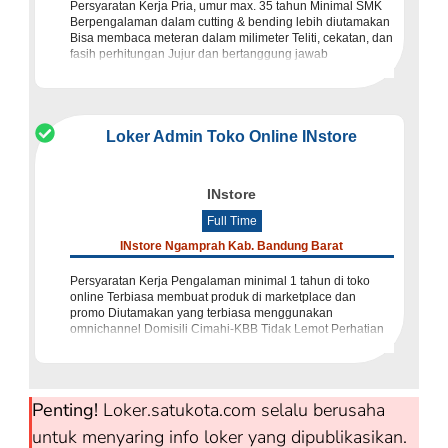
Persyaratan Kerja Pria, umur max. 35 tahun Minimal SMK
Berpengalaman dalam cutting & bending lebih diutamakan
Bisa membaca meteran dalam milimeter Teliti, cekatan, dan
fasih perhitungan Jujur dan bertanggung jawab
Penempata
Loker Admin Toko Online INstore
INstore
Full Time
INstore Ngamprah Kab. Bandung Barat
Persyaratan Kerja Pengalaman minimal 1 tahun di toko
online Terbiasa membuat produk di marketplace dan
promo Diutamakan yang terbiasa menggunakan
omnichannel Domisili Cimahi-KBB Tidak Lemot Perhatian
Berhati-hati akan tindak
Penting!
Loker.satukota.com selalu berusaha
untuk menyaring info loker yang dipublikasikan.