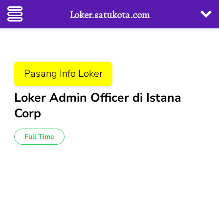
Loker.satukota.com
Lompat
ke
konten
Pasang Info Loker
(Tekan
Enter)
Loker Admin Officer di Istana
Corp
Full Time