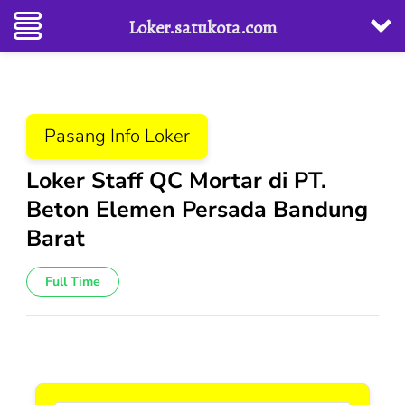
Loker.satukota.com
Lompat
ke
konten
Pasang Info Loker
(Tekan
Enter)
Loker Staff QC Mortar di PT.
Beton Elemen Persada Bandung
Barat
Full Time