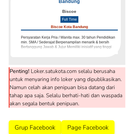
Bandung
Biscoe
Full Time
Biscoe Kota Bandung
Persyaratan Kerja Pria / Wanita max. 30 tahun Pendidikan
min. SMA / Sederajat Berpenampilan menarik & bersih
Bertanggung Jawab & Jujur Memiliki inisiatif yang tinggi
Dapat bekerjasama dengan tim Memiliki pengalaman beke
Penting!
Loker.satukota.com selalu berusaha
untuk menyaring info loker yang dipublikasikan.
Namun celah akan penipuan bisa datang dari
tahap apa saja. Selalu berhati-hati dan waspada
akan segala bentuk penipuan.
Grup Facebook
Page Facebook