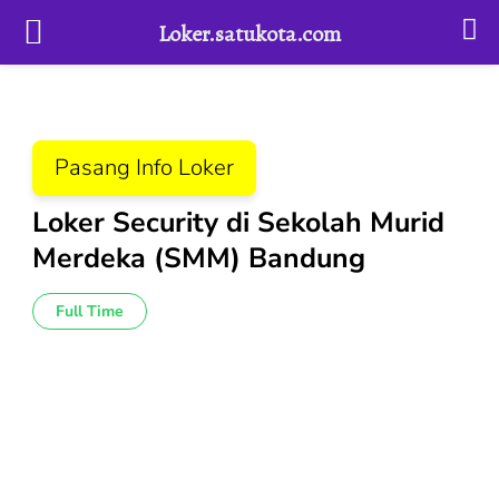
Loker.satukota.com
Lompat
ke
konten
Pasang Info Loker
(Tekan
Enter)
Loker Security di Sekolah Murid
Merdeka (SMM) Bandung
Full Time