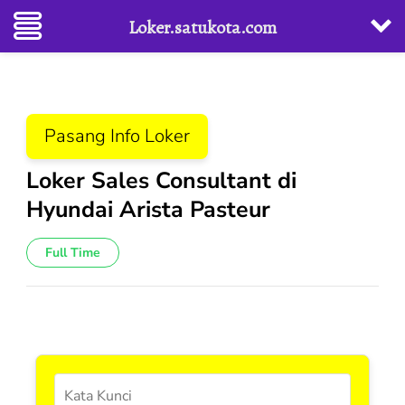
Loker.satukota.com
Lompat
ke
konten
Pasang Info Loker
(Tekan
Enter)
Loker Sales Consultant di
Hyundai Arista Pasteur
Full Time