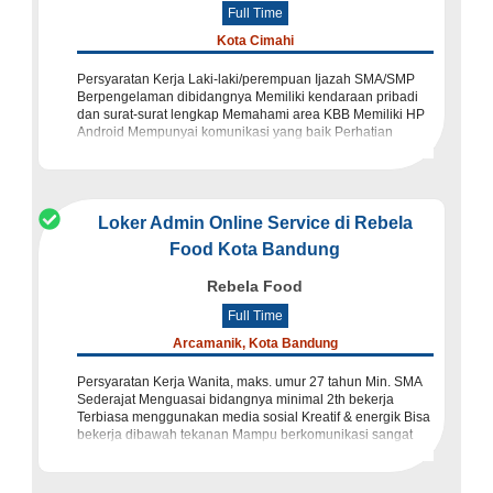
Full Time
Kota Cimahi
Persyaratan Kerja Laki-laki/perempuan Ijazah SMA/SMP
Berpengelaman dibidangnya Memiliki kendaraan pribadi
dan surat-surat lengkap Memahami area KBB Memiliki HP
Android Mempunyai komunikasi yang baik Perhatian
Berhati-ha
Loker Admin Online Service di Rebela
Food Kota Bandung
Rebela Food
Full Time
Arcamanik, Kota Bandung
Persyaratan Kerja Wanita, maks. umur 27 tahun Min. SMA
Sederajat Menguasai bidangnya minimal 2th bekerja
Terbiasa menggunakan media sosial Kreatif & energik Bisa
bekerja dibawah tekanan Mampu berkomunikasi sangat
baik Ma