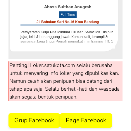
Ahass Sulthan Anugrah
Full Time
Jl. Babakan Sari No.16 Kota Bandung
Persyaratan Kerja Pria Minimal Lulusan SMA/SMK Disiplin,
jujur, teliti & bertanggung jawab Komunikatif, terampil &
semangat kerja tinggi Pernah mengikuti min training TTL 1
Berpengalaman di Ahass Sulthan
Penting!
Loker.satukota.com selalu berusaha
untuk menyaring info loker yang dipublikasikan.
Namun celah akan penipuan bisa datang dari
tahap apa saja. Selalu berhati-hati dan waspada
akan segala bentuk penipuan.
Grup Facebook
Page Facebook