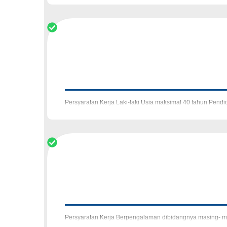
Persyaratan Kerja Laki-laki Usia maksimal 40 tahun Pendidi
bertanggung jawab, dan komunikatif
Persyaratan Kerja Berpengalaman dibidangnya masing- mas
Perhatian Berhati-hati akan ti