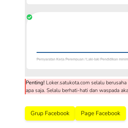
Persyaratan Kerja Perempuan / Laki-laki Pendidikan minim
Padalarang-Bandung Perhatian
Penting!
Loker.satukota.com selalu berusaha 
apa saja. Selalu berhati-hati dan waspada ak
Grup Facebook
Page Facebook