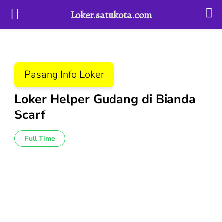
Loker.satukota.com
Lompat
ke
konten
Pasang Info Loker
(Tekan
Enter)
Loker Helper Gudang di Bianda
Scarf
Full Time