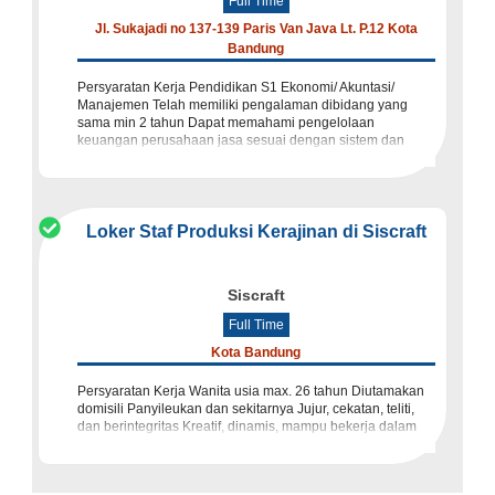
Full Time
Jl. Sukajadi no 137-139 Paris Van Java Lt. P.12 Kota
Bandung
Persyaratan Kerja Pendidikan S1 Ekonomi/ Akuntasi/
Manajemen Telah memiliki pengalaman dibidang yang
sama min 2 tahun Dapat memahami pengelolaan
keuangan perusahaan jasa sesuai dengan sistem dan
prosedur Mampu membuat laporan keuangan d
Loker Staf Produksi Kerajinan di Siscraft
Siscraft
Full Time
Kota Bandung
Persyaratan Kerja Wanita usia max. 26 tahun Diutamakan
domisili Panyileukan dan sekitarnya Jujur, cekatan, teliti,
dan berintegritas Kreatif, dinamis, mampu bekerja dalam
tim Bertanggung jawab dan disiplin Deskripsi Kerja P