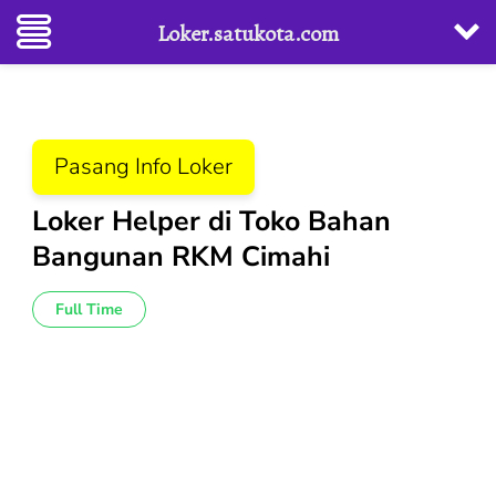
Loker.satukota.com
Lompat
ke
konten
Pasang Info Loker
(Tekan
Enter)
Loker Helper di Toko Bahan
Bangunan RKM Cimahi
Full Time