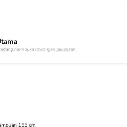
 Utama
ni sedang membuka lowongan pekerjaan
erempuan 155 cm