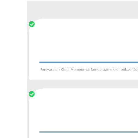
Persyaratan Kerja Mempunyai kendaraan motor pribadi J
Delivery paket tepat waktu Melayani customer