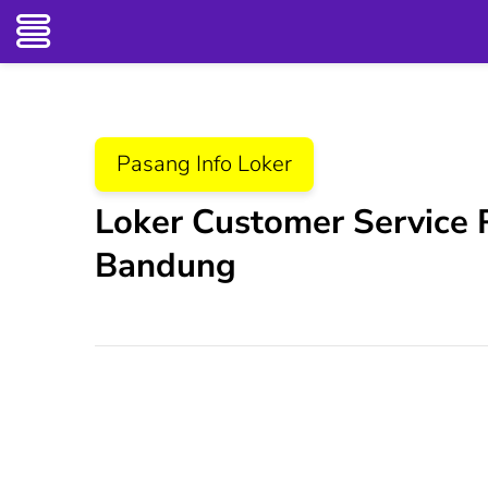
Lompat
ke
konten
Pasang Info Loker
(Tekan
Enter)
Loker Customer Service R
Bandung