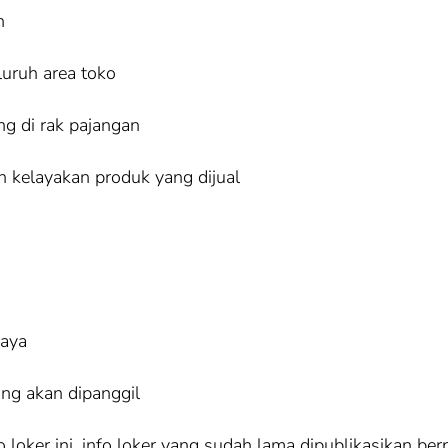
n
uruh area toko
g di rak pajangan
n kelayakan produk yang dijual
iaya
ang akan dipanggil
loker ini, info loker yang sudah lama dipublikasikan ber