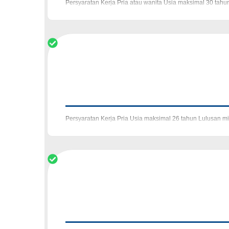
Persyaratan Kerja Pria atau wanita Usia maksimal 30 tah
lapangan (visit konsumen) Pekerja keras,
Persyaratan Kerja Pria Usia maksimal 26 tahun Lulusan mi
tindak penipuan Selu