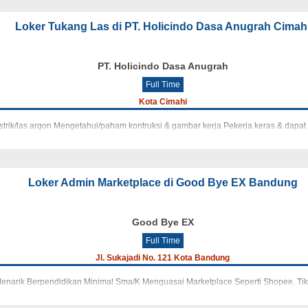
Loker Tukang Las di PT. Holicindo Dasa Anugrah Cimah
PT. Holicindo Dasa Anugrah
Full Time
Kota Cimahi
trik/las argon Mengetahui/paham kontruksi & gambar kerja Pekerja keras & dapat b
Loker Admin Marketplace di Good Bye EX Bandung
Good Bye EX
Full Time
Jl. Sukajadi No. 121 Kota Bandung
enarik Berpendidikan Minimal Sma/K Menguasai Marketplace Seperti Shopee, Tik