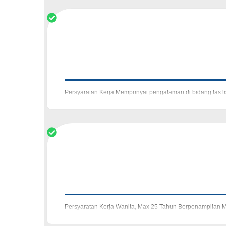
Persyaratan Kerja Mempunyai pengalaman di bidang las lis
(stainless & besi ) tipis P
Persyaratan Kerja Wanita, Max 25 Tahun Berpenampilan M
Excel Jam Kerja 09.00 - 19.00 WIB Perhati