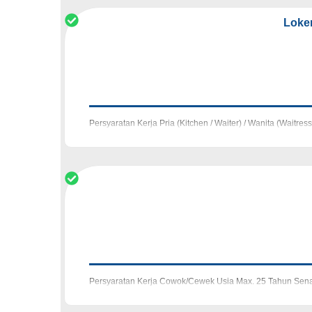
Loker
Persyaratan Kerja Pria (Kitchen / Waiter) / Wanita (Waitre
Deskripsi Kerja Mengaw
Persyaratan Kerja Cowok/Cewek Usia Max. 25 Tahun Sena
Penempatan di The Hallway Space, Bandung