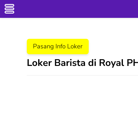
Lompat
ke
konten
Pasang Info Loker
(Tekan
Enter)
Loker Barista di Royal 